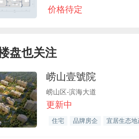
价格待定
楼盘也关注
崂山壹號院
崂山区-滨海大道
更新中
住宅
品牌房企
宜居生态地