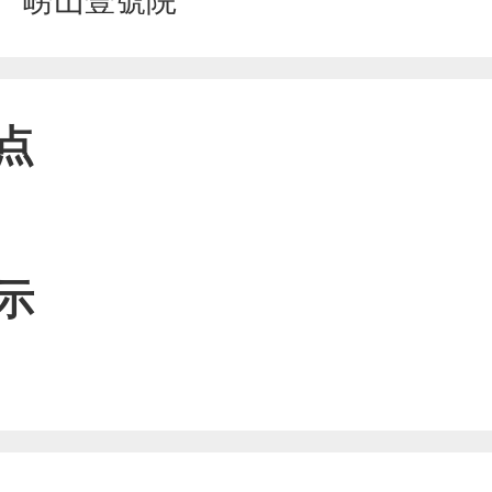
崂山壹號院
点
示