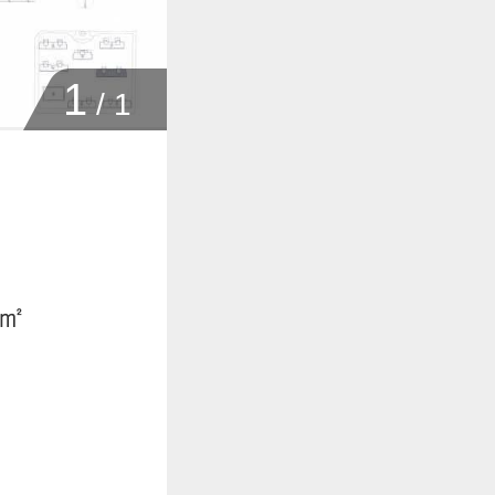
1
/
1
6㎡