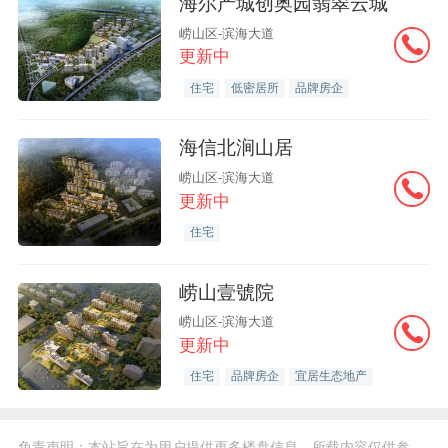
海尔产城创奥园翡翠云城
崂山区-滨海大道
更新中
住宅
低密居所
品牌房企
海信北涧山居
崂山区-滨海大道
更新中
住宅
崂山壹號院
崂山区-滨海大道
更新中
住宅
品牌房企
宜居生态地产
免责声明：本站旨在为用户提供更多楼盘信息，所载内容仅供参