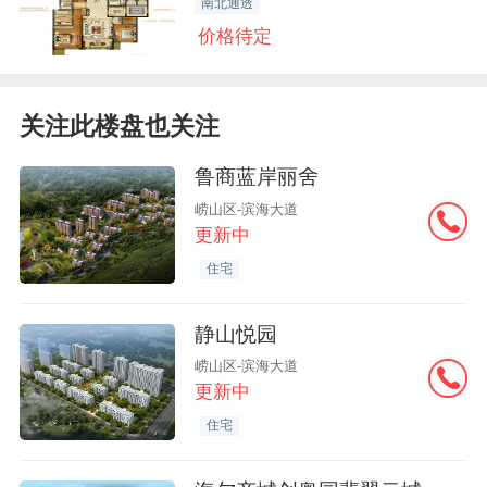
南北通透
价格待定
关注此楼盘也关注
鲁商蓝岸丽舍
崂山区-滨海大道
更新中
住宅
静山悦园
崂山区-滨海大道
更新中
住宅