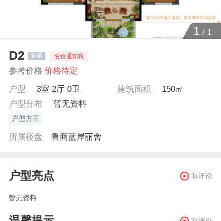
1
/
1
D2
售罄
变价通知我
参考价格
价格待定
户型
3室 2厅 0卫
建筑面积
150㎡
户型分布
暂无资料
户型方正
所属楼盘
鲁商蓝岸丽舍
户型亮点
听评论
暂无资料
温馨提示
听评论